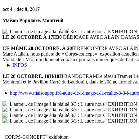
oct 4 - dec 9, 2017
Maison Populaire, Montreuil
LE 20 OCTOBRE À 17H30
DÉDICACE AVEC ALAIN DAMAS
CE MÊME 20 OCTOBRE, À 20H
RENCONTRE AVEC ALAIN
Marc Atallah, nous parlera de « Corps-concept », exposition actuellement
Mondiale TM », qui donnent voix aux portraits numériques de l’artiste
►
INFOS
LE 28 OCTOBRE, 10H/18H
RANDOTRAM
Le réseau Tram et Le 
Montreuil et le Pavillon Carré de Baudouin, dans le 20ème arrondiss
►
http://www.maisonpop.fr/l-autre-de-l-image-a-la-realite-3-3-l-autr
"CORPS-CONCEPT" exhibition