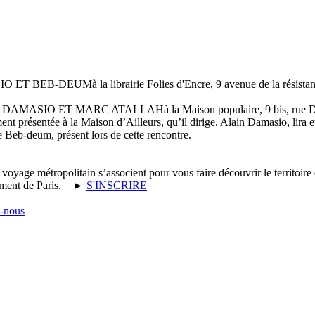
IO ET BEB-DEUM
à la librairie Folies d'Encre, 9 avenue de la résis
 DAMASIO ET MARC ATALLAH
à la Maison populaire, 9 bis, rue
 présentée à la Maison d’Ailleurs, qu’il dirige. Alain Damasio, lira et p
 Beb-deum, présent lors de cette rencontre.
voyage métropolitain s’associent pour vous faire découvrir le territoir
ement de Paris.
►
S'INSCRIRE
e-nous