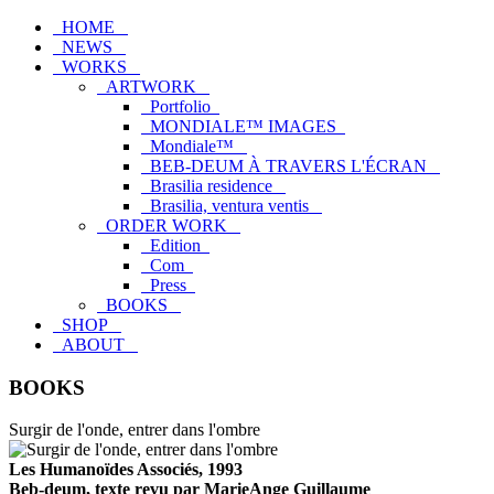
HOME
NEWS
WORKS
ARTWORK
Portfolio
MONDIALE™ IMAGES
Mondiale™
BEB-DEUM À TRAVERS L'ÉCRAN
Brasilia residence
Brasilia, ventura ventis
ORDER WORK
Edition
Com
Press
BOOKS
SHOP
ABOUT
BOOKS
Surgir de l'onde, entrer dans l'ombre
Les Humanoïdes Associés, 1993
Beb-deum, texte revu par MarieAnge Guillaume